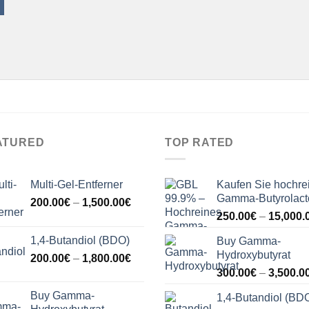
ATURED
TOP RATED
Multi-Gel-Entferner
Kaufen Sie hochre
Gamma-Butyrolact
Price
200.00
€
–
1,500.00
€
range:
250.00
€
–
15,000.
200.00€
1,4-Butandiol (BDO)
Buy Gamma-
through
Hydroxybutyrat
Price
200.00
€
–
1,800.00
€
1,500.00€
range:
300.00
€
–
3,500.0
€
200.00€
Buy Gamma-
1,4-Butandiol (BD
through