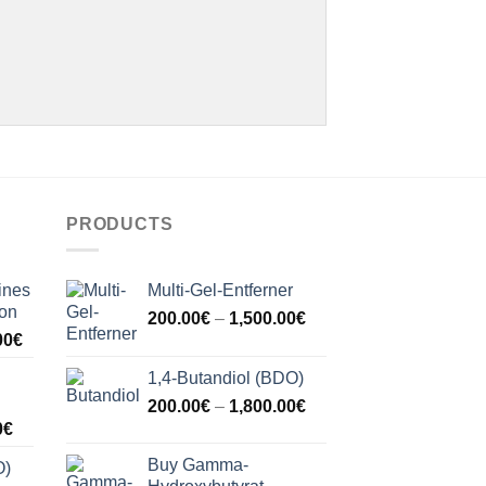
PRODUCTS
ines
Multi-Gel-Entferner
on
Price
200.00
€
–
1,500.00
€
Price
00
€
range:
range:
200.00€
1,4-Butandiol (BDO)
250.00€
through
Price
200.00
€
–
1,800.00
€
through
1,500.00€
Price
range:
0
€
15,000.00€
range:
200.00€
Buy Gamma-
O)
300.00€
through