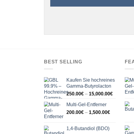
BEST SELLING
FE
Kaufen Sie hochreines
Gamma-Butyrolacton
Price
250.00
€
–
15,000.00
€
range:
Multi-Gel-Entferner
250.00€
Price
200.00
€
–
1,500.00
€
through
range:
15,000.00
200.00€
1,4-Butandiol (BDO)
through