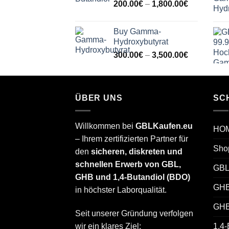
Price
200.00
€
–
1,800.00
€
1,500.00€
range:
200.00€
Buy Gamma-
through
Hydroxybutyrat
1,800.00€
Price
300.00
€
–
3,500.00
€
range:
300.00€
through
3,500.00€
ÜBER UNS
SC
Willkommen bei
GBLKaufen.eu
HO
– Ihrem zertifizierten Partner für
Sho
den
sicheren, diskreten und
schnellen Erwerb von GBL,
GBL
GHB und 1,4-Butandiol (BDO)
GHB
in höchster Laborqualität.
GHB
Seit unserer Gründung verfolgen
wir ein klares Ziel:
1,4-