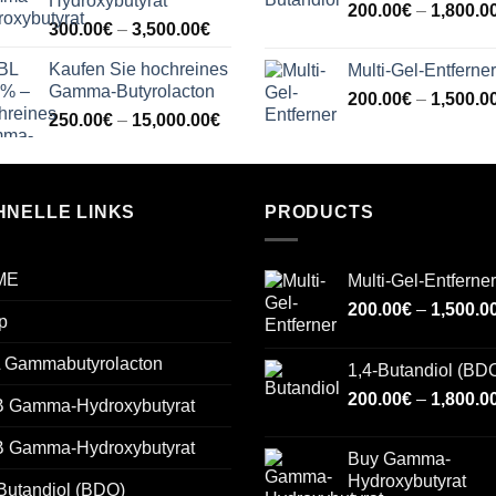
Hydroxybutyrat
1,800.00€
200.00
€
–
1,800.0
Price
300.00
€
–
3,500.00
€
range:
Kaufen Sie hochreines
Multi-Gel-Entferner
300.00€
Gamma-Butyrolacton
through
200.00
€
–
1,500.0
Price
250.00
€
–
15,000.00
€
3,500.00€
range:
250.00€
through
HNELLE LINKS
15,000.00€
PRODUCTS
ME
Multi-Gel-Entferner
200.00
€
–
1,500.0
p
 Gammabutyrolacton
1,4-Butandiol (BD
200.00
€
–
1,800.0
 Gamma-Hydroxybutyrat
 Gamma-Hydroxybutyrat
Buy Gamma-
Hydroxybutyrat
Butandiol (BDO)