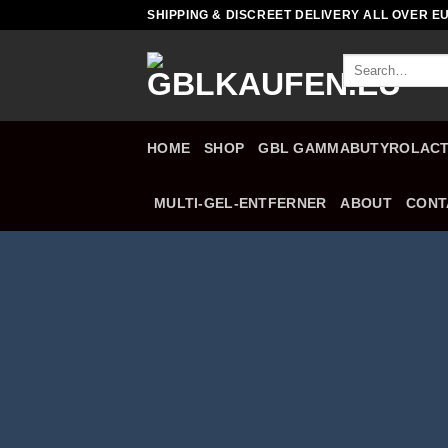
Skip
SHIPPING & DISCREET DELIVERY ALL OVER EU
to
content
Search
for:
HOME
SHOP
GBL GAMMABUTYROLAC
MULTI-GEL-ENTFERNER
ABOUT
CONT